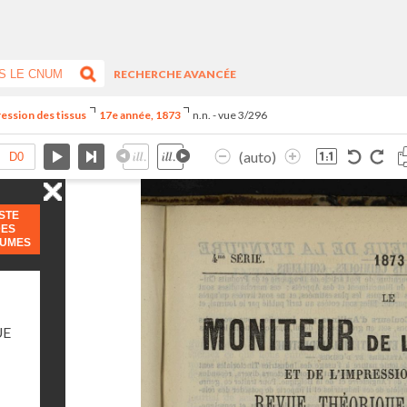
RECHERCHE AVANCÉE
ression des tissus
17e année, 1873
n.n. - vue 3/296
(auto)
ISTE
DES
LUMES
UE