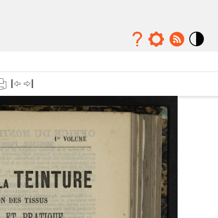
Mode
contraste
élévé