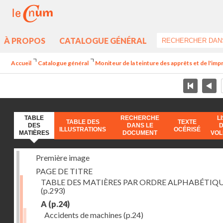
À PROPOS
CATALOGUE GÉNÉRAL
Accueil
Catalogue général
Moniteur de la teinture des apprêts et de l'imp
TABLE
RECHERCHE
L
TABLE DES
TEXTE
DES
DANS LE
ILLUSTRATIONS
OCÉRISÉ
MATIÈRES
DOCUMENT
VO
Première image
PAGE DE TITRE
TABLE DES MATIÈRES PAR ORDRE ALPHABÉTIQ
(p.293)
A
(p.24)
Accidents de machines
(p.24)