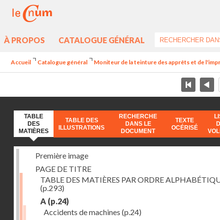
À PROPOS
CATALOGUE GÉNÉRAL
Accueil
Catalogue général
Moniteur de la teinture des apprêts et de l'imp
TABLE
RECHERCHE
L
TABLE DES
TEXTE
DES
DANS LE
ILLUSTRATIONS
OCÉRISÉ
MATIÈRES
DOCUMENT
VO
Première image
PAGE DE TITRE
TABLE DES MATIÈRES PAR ORDRE ALPHABÉTIQ
(p.293)
A
(p.24)
Accidents de machines
(p.24)