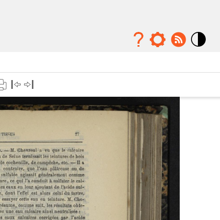
Mode
contraste
élévé