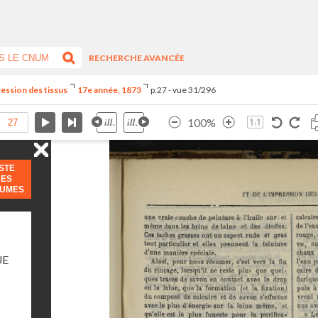
RECHERCHE AVANCÉE
ression des tissus
17e année, 1873
p.27 - vue 31/296
100%
ISTE
DES
LUMES
UE