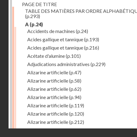
PAGE DE TITRE
TABLE DES MATIÈRES PAR ORDRE ALPHABÉTIQ
(p.293)
A
(p.24)
Accidents de machines
(p.24)
Acides gallique et tannique
(p.193)
Acides gallique et tannique
(p.216)
Acétate d'alumine
(p.101)
Adjudications administratives
(p.229)
Alizarine artificielle
(p.47)
Alizarine artificielle
(p.58)
Alizarine artificielle
(p.62)
Alizarine artificielle
(p.94)
Alizarine artificielle
(p.119)
Alizarine artificielle
(p.120)
Alizarine artificielle
(p.212)
Alizarine artificielle
(p.256)
Droits réservés - CNAM