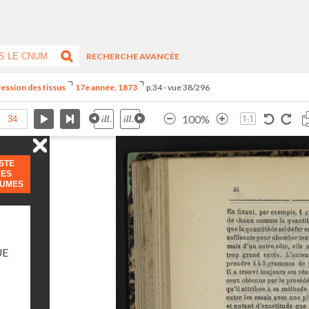
RECHERCHE AVANCÉE
ression des tissus
17e année, 1873
p.34 - vue 38/296
100%
ISTE
DES
LUMES
UE