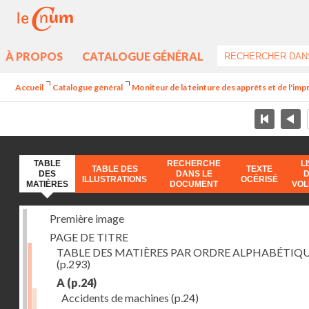
À PROPOS
CATALOGUE GÉNÉRAL
Accueil
Catalogue général
Moniteur de la teinture des apprêts et de l'imp
TABLE
RECHERCHE
L
TABLE DES
TEXTE
DES
DANS LE
ILLUSTRATIONS
OCÉRISÉ
MATIÈRES
DOCUMENT
VO
Première image
PAGE DE TITRE
TABLE DES MATIÈRES PAR ORDRE ALPHABÉTIQ
(p.293)
A
(p.24)
Accidents de machines
(p.24)