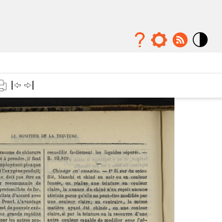
Mode
contraste
élévé