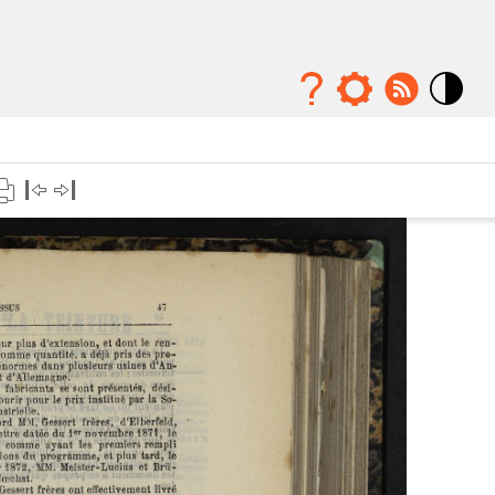
Mode
contraste
élévé