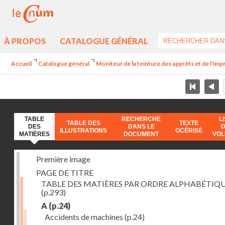
À PROPOS
CATALOGUE GÉNÉRAL
Accueil
Catalogue général
Moniteur de la teinture des apprêts et de l'imp
TABLE
RECHERCHE
L
TABLE DES
TEXTE
DES
DANS LE
ILLUSTRATIONS
OCÉRISÉ
MATIÈRES
DOCUMENT
VO
Première image
PAGE DE TITRE
TABLE DES MATIÈRES PAR ORDRE ALPHABÉTIQ
(p.293)
A
(p.24)
Accidents de machines
(p.24)