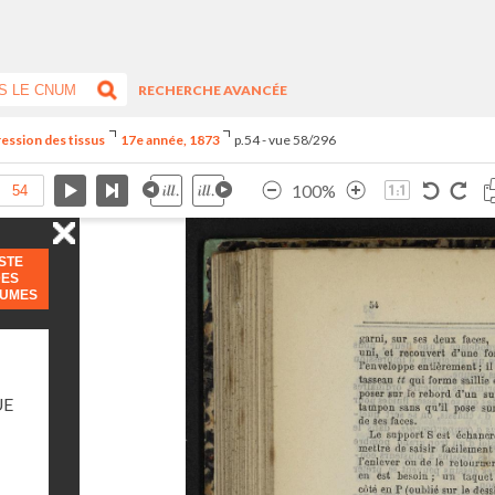
RECHERCHE AVANCÉE
ression des tissus
17e année, 1873
p.54 - vue 58/296
100%
ISTE
DES
LUMES
UE