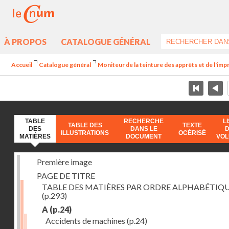
À PROPOS
CATALOGUE GÉNÉRAL
Accueil
Catalogue général
Moniteur de la teinture des apprêts et de l'imp
TABLE
RECHERCHE
L
TABLE DES
TEXTE
DES
DANS LE
ILLUSTRATIONS
OCÉRISÉ
MATIÈRES
DOCUMENT
VO
Première image
PAGE DE TITRE
TABLE DES MATIÈRES PAR ORDRE ALPHABÉTIQ
(p.293)
A
(p.24)
Accidents de machines
(p.24)