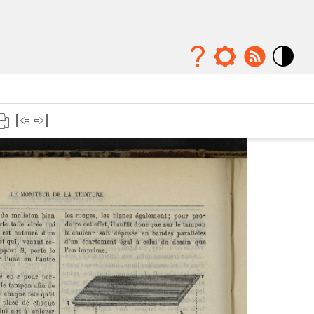
Mode
contraste
élévé