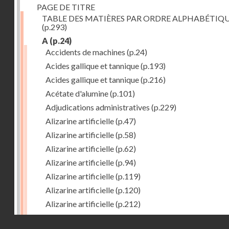
PAGE DE TITRE
TABLE DES MATIÈRES PAR ORDRE ALPHABÉTIQ
(p.293)
A
(p.24)
Accidents de machines
(p.24)
Acides gallique et tannique
(p.193)
Acides gallique et tannique
(p.216)
Acétate d'alumine
(p.101)
Adjudications administratives
(p.229)
Alizarine artificielle
(p.47)
Alizarine artificielle
(p.58)
Alizarine artificielle
(p.62)
Alizarine artificielle
(p.94)
Alizarine artificielle
(p.119)
Alizarine artificielle
(p.120)
Alizarine artificielle
(p.212)
Alizarine artificielle
(p.256)
Droits réservés - CNAM