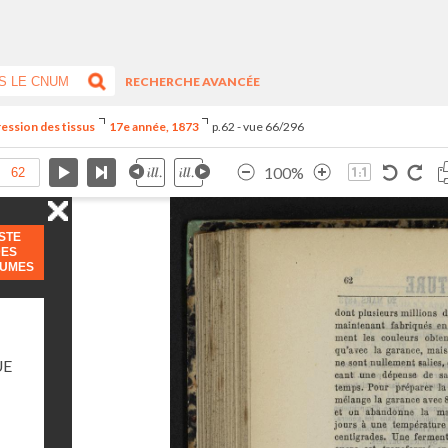
RECHERCHE AVANCÉE
ression des tissus
17e année, 1873
p.62 - vue 66/296
100%
ISTE
DES
LUMES
UE