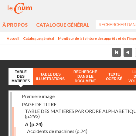
À PROPOS
CATALOGUE GÉNÉRAL
Accueil
Catalogue général
Moniteur de la teinture des apprêts et de l'imp
TABLE
RECHERCHE
L
TABLE DES
TEXTE
DES
DANS LE
ILLUSTRATIONS
OCÉRISÉ
MATIÈRES
DOCUMENT
VO
Première image
PAGE DE TITRE
TABLE DES MATIÈRES PAR ORDRE ALPHABÉTIQ
(p.293)
A
(p.24)
Accidents de machines
(p.24)