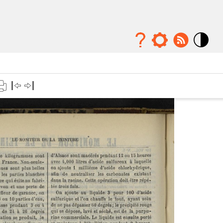
Mode
contraste
élévé