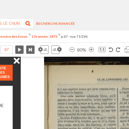
RECHERCHE AVANCÉE
ression des tissus
17e année, 1873
p.67 - vue 71/296
80%
ISTE
DES
LUMES
UE