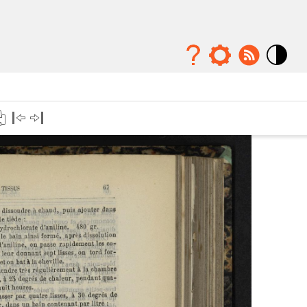
Mode
contraste
élévé