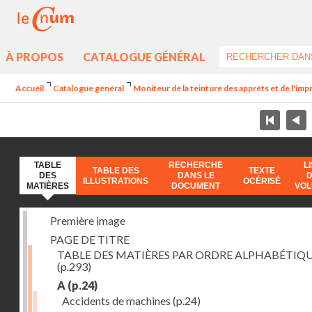
À PROPOS
CATALOGUE GÉNÉRAL
Accueil
Catalogue général
Moniteur de la teinture des apprêts et de l'imp
TABLE
RECHERCHE
L
TABLE DES
TEXTE
DES
DANS LE
ILLUSTRATIONS
OCÉRISÉ
MATIÈRES
DOCUMENT
VO
Première image
PAGE DE TITRE
TABLE DES MATIÈRES PAR ORDRE ALPHABÉTIQ
(p.293)
A
(p.24)
Accidents de machines
(p.24)