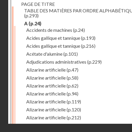
PAGE DE TITRE
TABLE DES MATIÈRES PAR ORDRE ALPHABÉTIQ
(p.293)
A
(p.24)
Accidents de machines
(p.24)
Acides gallique et tannique
(p.193)
Acides gallique et tannique
(p.216)
Acétate d'alumine
(p.101)
Adjudications administratives
(p.229)
Alizarine artificielle
(p.47)
Alizarine artificielle
(p.58)
Alizarine artificielle
(p.62)
Alizarine artificielle
(p.94)
Alizarine artificielle
(p.119)
Alizarine artificielle
(p.120)
Alizarine artificielle
(p.212)
Alizarine artificielle
(p.256)
Droits réservés - CNAM