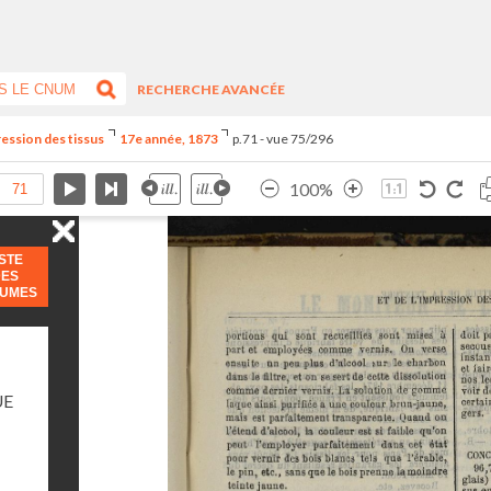
RECHERCHE AVANCÉE
ression des tissus
17e année, 1873
p.71 - vue 75/296
100%
ISTE
DES
LUMES
UE