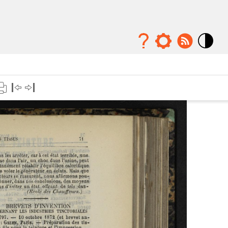
Mode
contraste
élévé