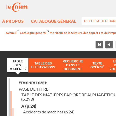
À PROPOS
CATALOGUE GÉNÉRAL
Accueil
Catalogue général
Moniteur de la teinture des apprêts et de l'imp
TABLE
RECHERCHE
L
TABLE DES
TEXTE
DES
DANS LE
ILLUSTRATIONS
OCÉRISÉ
MATIÈRES
DOCUMENT
VO
Première image
PAGE DE TITRE
TABLE DES MATIÈRES PAR ORDRE ALPHABÉTIQ
(p.293)
A
(p.24)
Accidents de machines
(p.24)