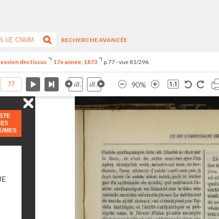
RECHERCHE AVANCÉE
ression des tissus
17e année, 1873
p.77 - vue 81/296
90%
ISTE
DES
LUMES
UE