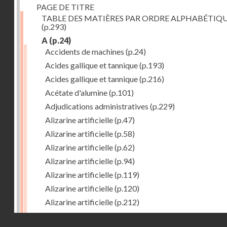
PAGE DE TITRE
TABLE DES MATIÈRES PAR ORDRE ALPHABÉTIQ
(p.293)
A
(p.24)
Accidents de machines
(p.24)
Acides gallique et tannique
(p.193)
Acides gallique et tannique
(p.216)
Acétate d'alumine
(p.101)
Adjudications administratives
(p.229)
Alizarine artificielle
(p.47)
Alizarine artificielle
(p.58)
Alizarine artificielle
(p.62)
Alizarine artificielle
(p.94)
Alizarine artificielle
(p.119)
Alizarine artificielle
(p.120)
Alizarine artificielle
(p.212)
Alizarine artificielle
(p.256)
Droits réservés - CNAM