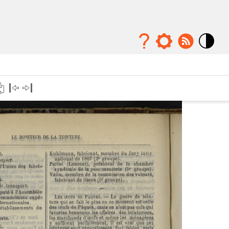
Mode
contraste
élévé