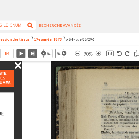
RECHERCHE AVANCÉE
ression des tissus
17e année, 1873
p.84 - vue 88/296
90%
ISTE
DES
LUMES
UE