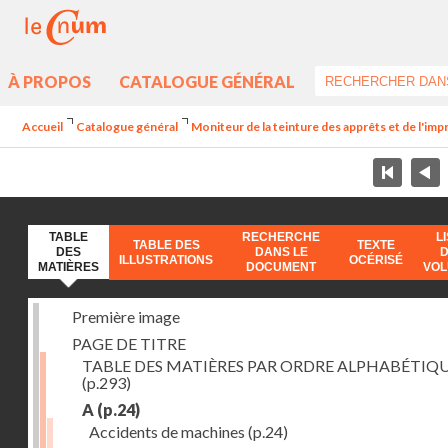
À PROPOS
CATALOGUE GÉNÉRAL
Accueil
Catalogue général
Moniteur de la teinture des apprêts et de l'imp
TABLE
RECHERCHE
L
TABLE DES
TEXTE
DES
DANS LE
ILLUSTRATIONS
OCÉRISÉ
MATIÈRES
DOCUMENT
VO
Première image
PAGE DE TITRE
TABLE DES MATIÈRES PAR ORDRE ALPHABÉTIQ
(p.293)
A
(p.24)
Accidents de machines
(p.24)