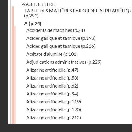
PAGE DE TITRE
TABLE DES MATIÈRES PAR ORDRE ALPHABÉTIQ
(p.293)
A
(p.24)
Accidents de machines
(p.24)
Acides gallique et tannique
(p.193)
Acides gallique et tannique
(p.216)
Acétate d'alumine
(p.101)
Adjudications administratives
(p.229)
Alizarine artificielle
(p.47)
Alizarine artificielle
(p.58)
Alizarine artificielle
(p.62)
Alizarine artificielle
(p.94)
Alizarine artificielle
(p.119)
Alizarine artificielle
(p.120)
Alizarine artificielle
(p.212)
Alizarine artificielle
(p.256)
Droits réservés - CNAM