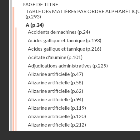
PAGE DE TITRE
TABLE DES MATIÈRES PAR ORDRE ALPHABÉTIQ
(p.293)
A
(p.24)
Accidents de machines
(p.24)
Acides gallique et tannique
(p.193)
Acides gallique et tannique
(p.216)
Acétate d'alumine
(p.101)
Adjudications administratives
(p.229)
Alizarine artificielle
(p.47)
Alizarine artificielle
(p.58)
Alizarine artificielle
(p.62)
Alizarine artificielle
(p.94)
Alizarine artificielle
(p.119)
Alizarine artificielle
(p.120)
Alizarine artificielle
(p.212)
Alizarine artificielle
(p.256)
Droits réservés - CNAM