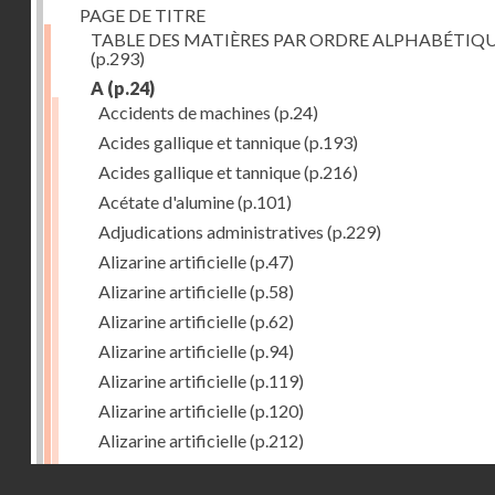
PAGE DE TITRE
TABLE DES MATIÈRES PAR ORDRE ALPHABÉTIQ
(p.293)
A
(p.24)
Accidents de machines
(p.24)
Acides gallique et tannique
(p.193)
Acides gallique et tannique
(p.216)
Acétate d'alumine
(p.101)
Adjudications administratives
(p.229)
Alizarine artificielle
(p.47)
Alizarine artificielle
(p.58)
Alizarine artificielle
(p.62)
Alizarine artificielle
(p.94)
Alizarine artificielle
(p.119)
Alizarine artificielle
(p.120)
Alizarine artificielle
(p.212)
Alizarine artificielle
(p.256)
Droits réservés - CNAM