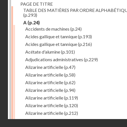
PAGE DE TITRE
TABLE DES MATIÈRES PAR ORDRE ALPHABÉTIQ
(p.293)
A
(p.24)
Accidents de machines
(p.24)
Acides gallique et tannique
(p.193)
Acides gallique et tannique
(p.216)
Acétate d'alumine
(p.101)
Adjudications administratives
(p.229)
Alizarine artificielle
(p.47)
Alizarine artificielle
(p.58)
Alizarine artificielle
(p.62)
Alizarine artificielle
(p.94)
Alizarine artificielle
(p.119)
Alizarine artificielle
(p.120)
Alizarine artificielle
(p.212)
Alizarine artificielle
(p.256)
Droits réservés - CNAM