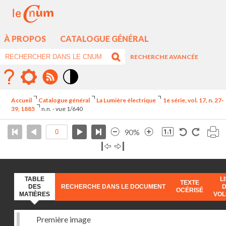
À PROPOS
CATALOGUE GÉNÉRAL
RECHERCHE AVANCÉE
Mode
contraste
Accueil
Catalogue général
La Lumière électrique
1e série, vol. 17, n. 27-
élévé
39, 1885
n.n. - vue 1/640
90%
TABLE
L
TEXTE
DES
RECHERCHE DANS LE DOCUMENT
OCÉRISÉ
MATIÈRES
VO
Première image