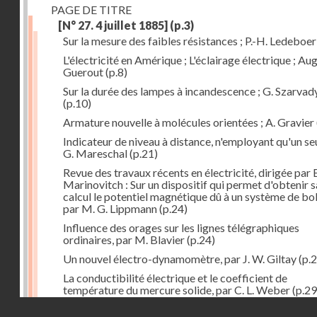
PAGE DE TITRE
[N° 27. 4 juillet 1885]
(p.3)
Sur la mesure des faibles résistances ; P.-H. Ledeboer
L'électricité en Amérique ; L'éclairage électrique ; Aug
Guerout
(p.8)
Sur la durée des lampes à incandescence ; G. Szarvad
(p.10)
Armature nouvelle à molécules orientées ; A. Gravier
Indicateur de niveau à distance, n'employant qu'un seul
G. Mareschal
(p.21)
Revue des travaux récents en électricité, dirigée par 
Marinovitch : Sur un dispositif qui permet d'obtenir 
calcul le potentiel magnétique dû à un système de bo
par M. G. Lippmann
(p.24)
Influence des orages sur les lignes télégraphiques
ordinaires, par M. Blavier
(p.24)
Un nouvel électro-dynamomètre, par J. W. Giltay
(p.2
La conductibilité électrique et le coefficient de
température du mercure solide, par C. L. Weber
(p.29
Droits réservés - CNAM
Correspondances de l'étranger : Allemagne; H. Micha