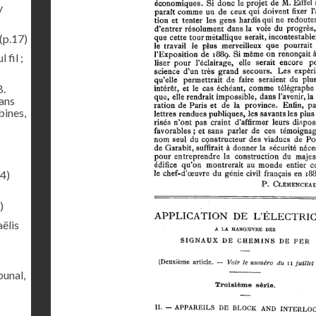
y
(p.17)
 fil ;
B.
sans
bines,
4)
)
ëlis
bunal,