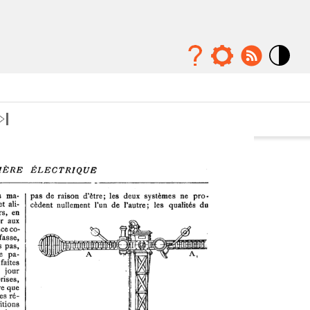
Mode
contraste
élévé