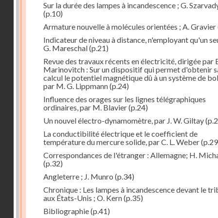
Sur la durée des lampes à incandescence ; G. Szarvad
(p.10)
Armature nouvelle à molécules orientées ; A. Gravier
Indicateur de niveau à distance, n'employant qu'un seul
G. Mareschal
(p.21)
Revue des travaux récents en électricité, dirigée par 
Marinovitch : Sur un dispositif qui permet d'obtenir 
calcul le potentiel magnétique dû à un système de bo
par M. G. Lippmann
(p.24)
Influence des orages sur les lignes télégraphiques
ordinaires, par M. Blavier
(p.24)
Un nouvel électro-dynamomètre, par J. W. Giltay
(p.2
La conductibilité électrique et le coefficient de
température du mercure solide, par C. L. Weber
(p.29
Correspondances de l'étranger : Allemagne; H. Micha
(p.32)
Angleterre ; J. Munro
(p.34)
Chronique : Les lampes à incandescence devant le tri
aux États-Unis ; O. Kern
(p.35)
Bibliographie
(p.41)