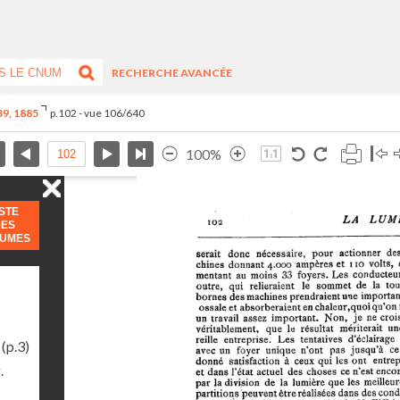
RECHERCHE AVANCÉE
-39, 1885
p.102 - vue 106/640
100%
ISTE
DES
LUMES
(p.3)
.