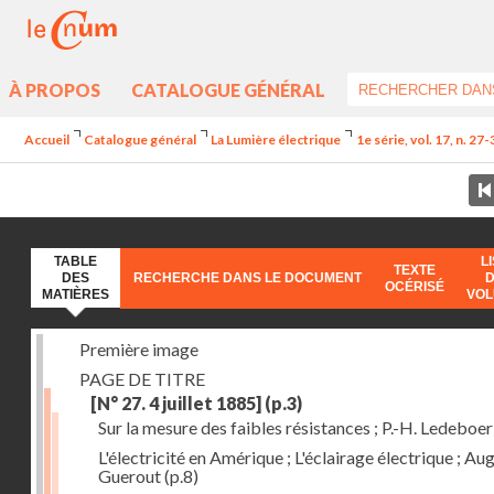
À PROPOS
CATALOGUE GÉNÉRAL
Accueil
Catalogue général
La Lumière électrique
1e série, vol. 17, n. 27
TABLE
L
TEXTE
DES
RECHERCHE DANS LE DOCUMENT
OCÉRISÉ
MATIÈRES
VO
Première image
PAGE DE TITRE
[N° 27. 4 juillet 1885]
(p.3)
Sur la mesure des faibles résistances ; P.-H. Ledeboer
L'électricité en Amérique ; L'éclairage électrique ; Aug
Guerout
(p.8)