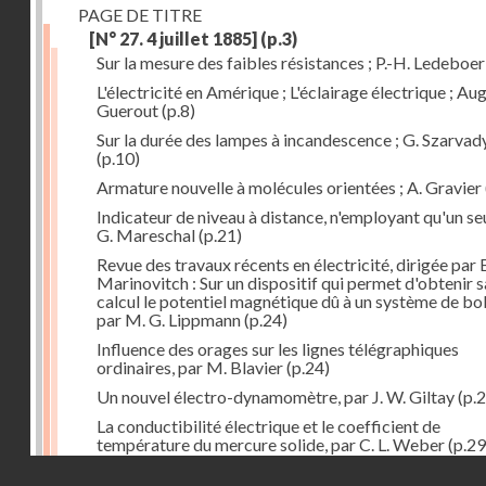
PAGE DE TITRE
[N° 27. 4 juillet 1885]
(p.3)
Sur la mesure des faibles résistances ; P.-H. Ledeboer
L'électricité en Amérique ; L'éclairage électrique ; Aug
Guerout
(p.8)
Sur la durée des lampes à incandescence ; G. Szarvad
(p.10)
Armature nouvelle à molécules orientées ; A. Gravier
Indicateur de niveau à distance, n'employant qu'un seul
G. Mareschal
(p.21)
Revue des travaux récents en électricité, dirigée par 
Marinovitch : Sur un dispositif qui permet d'obtenir 
calcul le potentiel magnétique dû à un système de bo
par M. G. Lippmann
(p.24)
Influence des orages sur les lignes télégraphiques
ordinaires, par M. Blavier
(p.24)
Un nouvel électro-dynamomètre, par J. W. Giltay
(p.2
La conductibilité électrique et le coefficient de
température du mercure solide, par C. L. Weber
(p.29
Droits réservés - CNAM
Correspondances de l'étranger : Allemagne; H. Micha