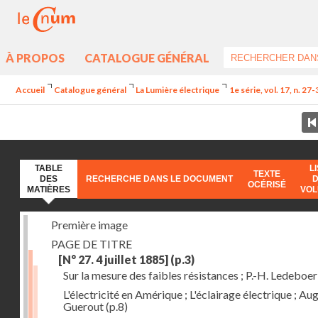
À PROPOS
CATALOGUE GÉNÉRAL
Accueil
Catalogue général
La Lumière électrique
1e série, vol. 17, n. 27
TABLE
L
TEXTE
DES
RECHERCHE DANS LE DOCUMENT
OCÉRISÉ
MATIÈRES
VO
Première image
PAGE DE TITRE
[N° 27. 4 juillet 1885]
(p.3)
Sur la mesure des faibles résistances ; P.-H. Ledeboer
L'électricité en Amérique ; L'éclairage électrique ; Aug
Guerout
(p.8)