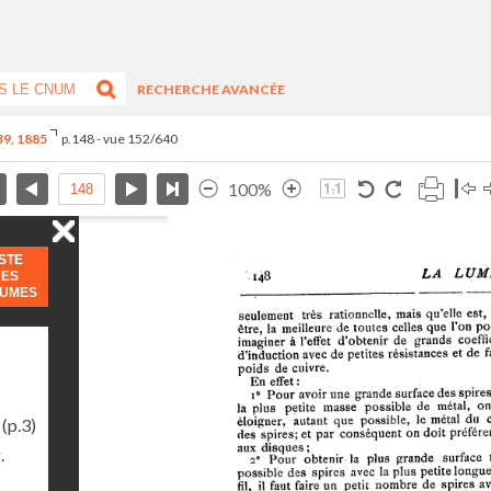
RECHERCHE AVANCÉE
-39, 1885
p.148 - vue 152/640
100%
ISTE
DES
LUMES
(p.3)
.