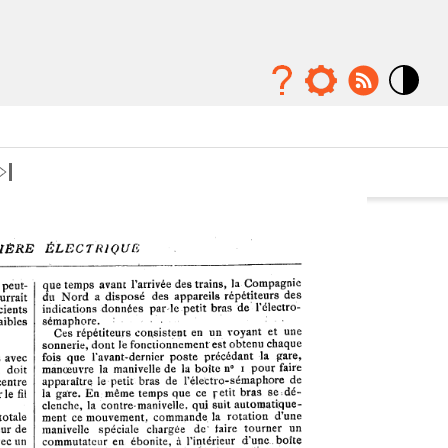
Mode
contraste
élévé