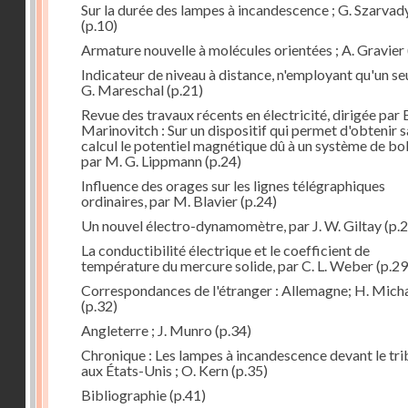
Sur la durée des lampes à incandescence ; G. Szarvad
(p.10)
Armature nouvelle à molécules orientées ; A. Gravier
Indicateur de niveau à distance, n'employant qu'un seul
G. Mareschal
(p.21)
Revue des travaux récents en électricité, dirigée par 
Marinovitch : Sur un dispositif qui permet d'obtenir 
calcul le potentiel magnétique dû à un système de bo
par M. G. Lippmann
(p.24)
Influence des orages sur les lignes télégraphiques
ordinaires, par M. Blavier
(p.24)
Un nouvel électro-dynamomètre, par J. W. Giltay
(p.2
La conductibilité électrique et le coefficient de
température du mercure solide, par C. L. Weber
(p.29
Correspondances de l'étranger : Allemagne; H. Micha
(p.32)
Angleterre ; J. Munro
(p.34)
Chronique : Les lampes à incandescence devant le tri
aux États-Unis ; O. Kern
(p.35)
Bibliographie
(p.41)