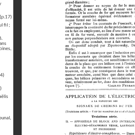
y
(p.17)
 fil ;
B.
sans
bines,
4)
)
ëlis
bunal,