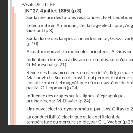
PAGE DE TITRE
[N° 27. 4 juillet 1885]
(p.3)
Sur la mesure des faibles résistances ; P.-H. Ledeboer
L'électricité en Amérique ; L'éclairage électrique ; Aug
Guerout
(p.8)
Sur la durée des lampes à incandescence ; G. Szarvad
(p.10)
Armature nouvelle à molécules orientées ; A. Gravier
Indicateur de niveau à distance, n'employant qu'un seul
G. Mareschal
(p.21)
Revue des travaux récents en électricité, dirigée par 
Marinovitch : Sur un dispositif qui permet d'obtenir 
calcul le potentiel magnétique dû à un système de bo
par M. G. Lippmann
(p.24)
Influence des orages sur les lignes télégraphiques
ordinaires, par M. Blavier
(p.24)
Un nouvel électro-dynamomètre, par J. W. Giltay
(p.2
La conductibilité électrique et le coefficient de
température du mercure solide, par C. L. Weber
(p.29
Droits réservés - CNAM
Correspondances de l'étranger : Allemagne; H. Micha