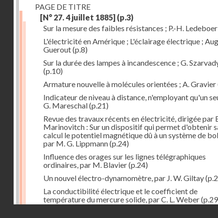
PAGE DE TITRE
[N° 27. 4 juillet 1885]
(p.3)
Sur la mesure des faibles résistances ; P.-H. Ledeboer
L'électricité en Amérique ; L'éclairage électrique ; Aug
Guerout
(p.8)
Sur la durée des lampes à incandescence ; G. Szarvad
(p.10)
Armature nouvelle à molécules orientées ; A. Gravier
Indicateur de niveau à distance, n'employant qu'un seul
G. Mareschal
(p.21)
Revue des travaux récents en électricité, dirigée par 
Marinovitch : Sur un dispositif qui permet d'obtenir 
calcul le potentiel magnétique dû à un système de bo
par M. G. Lippmann
(p.24)
Influence des orages sur les lignes télégraphiques
ordinaires, par M. Blavier
(p.24)
Un nouvel électro-dynamomètre, par J. W. Giltay
(p.2
La conductibilité électrique et le coefficient de
température du mercure solide, par C. L. Weber
(p.29
Droits réservés - CNAM
Correspondances de l'étranger : Allemagne; H. Micha