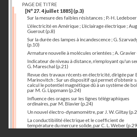
PAGE DE TITRE
[N° 27. 4 juillet 1885]
(p.3)
Sur la mesure des faibles résistances ; P.-H. Ledeboer
L'électricité en Amérique ; L'éclairage électrique ; Aug
Guerout
(p.8)
Sur la durée des lampes à incandescence ; G. Szarvad
(p.10)
Armature nouvelle à molécules orientées ; A. Gravier
Indicateur de niveau à distance, n'employant qu'un seul
G. Mareschal
(p.21)
Revue des travaux récents en électricité, dirigée par 
Marinovitch : Sur un dispositif qui permet d'obtenir 
calcul le potentiel magnétique dû à un système de bo
par M. G. Lippmann
(p.24)
Influence des orages sur les lignes télégraphiques
ordinaires, par M. Blavier
(p.24)
Un nouvel électro-dynamomètre, par J. W. Giltay
(p.2
La conductibilité électrique et le coefficient de
température du mercure solide, par C. L. Weber
(p.29
Droits réservés - CNAM
Correspondances de l'étranger : Allemagne; H. Micha