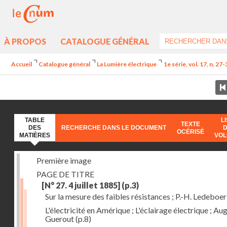
À PROPOS
CATALOGUE GÉNÉRAL
Accueil
Catalogue général
La Lumière électrique
1e série, vol. 17, n. 27
TABLE
L
TEXTE
DES
RECHERCHE DANS LE DOCUMENT
OCÉRISÉ
MATIÈRES
VO
Première image
PAGE DE TITRE
[N° 27. 4 juillet 1885]
(p.3)
Sur la mesure des faibles résistances ; P.-H. Ledeboer
L'électricité en Amérique ; L'éclairage électrique ; Aug
Guerout
(p.8)