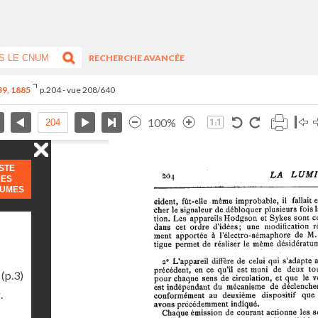
RECHERCHE AVANCÉE
-39, 1885
p.204 - vue 208/640
100%
ISTE
DES
LUMES
(p.3)
.