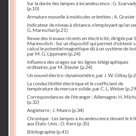
Sur la durée des lampes à incandescence ; G. Szarvad
(p.10)
Armature nouvelle à molécules orientées ; A. Gravier
Indicateur de niveau à distance, n'employant qu'un seul
G. Mareschal
(p.21)
Revue des travaux récents en électricité, dirigée par 
Marinovitch : Sur un dispositif qui permet d'obtenir 
calcul le potentiel magnétique dû à un système de bo
par M. G. Lippmann
(p.24)
Influence des orages sur les lignes télégraphiques
ordinaires, par M. Blavier
(p.24)
Un nouvel électro-dynamomètre, par J. W. Giltay
(p.2
La conductibilité électrique et le coefficient de
température du mercure solide, par C. L. Weber
(p.29
Correspondances de l'étranger : Allemagne; H. Micha
(p.32)
Angleterre ; J. Munro
(p.34)
Chronique : Les lampes à incandescence devant le tri
aux États-Unis ; O. Kern
(p.35)
Bibliographie
(p.41)