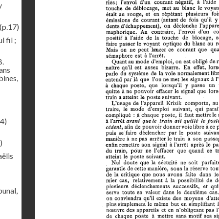
y
(p.17)
 fil ;
B.
sans
bines,
4)
)
ëlis
bunal,