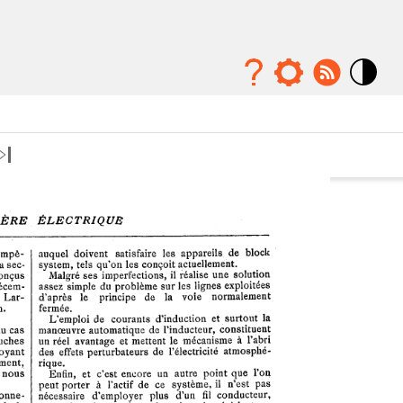
Mode
contraste
élévé