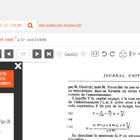
RECHERCHE AVANCÉE
-39, 1885
p.17 - vue 21/640
(auto)
ISTE
DES
LUMES
(p.3)
.