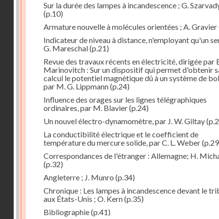
Sur la durée des lampes à incandescence ; G. Szarvad
(p.10)
Armature nouvelle à molécules orientées ; A. Gravier
Indicateur de niveau à distance, n'employant qu'un seul
G. Mareschal
(p.21)
Revue des travaux récents en électricité, dirigée par 
Marinovitch : Sur un dispositif qui permet d'obtenir 
calcul le potentiel magnétique dû à un système de bo
par M. G. Lippmann
(p.24)
Influence des orages sur les lignes télégraphiques
ordinaires, par M. Blavier
(p.24)
Un nouvel électro-dynamomètre, par J. W. Giltay
(p.2
La conductibilité électrique et le coefficient de
température du mercure solide, par C. L. Weber
(p.29
Correspondances de l'étranger : Allemagne; H. Micha
(p.32)
Angleterre ; J. Munro
(p.34)
Chronique : Les lampes à incandescence devant le tri
aux États-Unis ; O. Kern
(p.35)
Bibliographie
(p.41)