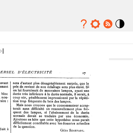
Mode
contraste
élévé