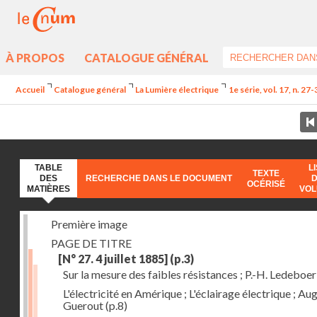
À PROPOS
CATALOGUE GÉNÉRAL
Accueil
Catalogue général
La Lumière électrique
1e série, vol. 17, n. 27
TABLE
L
TEXTE
DES
RECHERCHE DANS LE DOCUMENT
OCÉRISÉ
MATIÈRES
VO
Première image
PAGE DE TITRE
[N° 27. 4 juillet 1885]
(p.3)
Sur la mesure des faibles résistances ; P.-H. Ledeboer
L'électricité en Amérique ; L'éclairage électrique ; Aug
Guerout
(p.8)