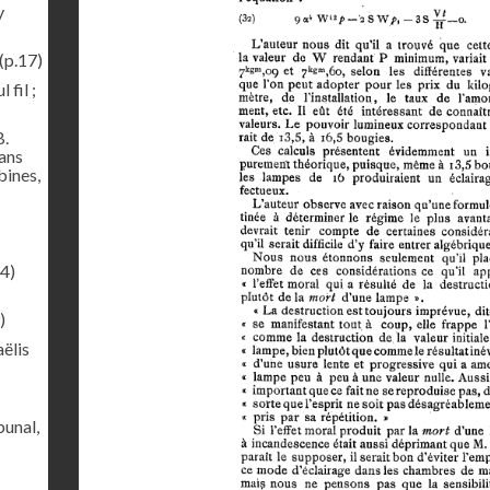
y
(p.17)
 fil ;
B.
sans
bines,
4)
)
ëlis
bunal,