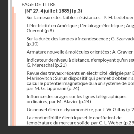
PAGE DE TITRE
[N° 27. 4 juillet 1885]
(p.3)
Sur la mesure des faibles résistances ; P.-H. Ledeboer
L'électricité en Amérique ; L'éclairage électrique ; Aug
Guerout
(p.8)
Sur la durée des lampes à incandescence ; G. Szarvad
(p.10)
Armature nouvelle à molécules orientées ; A. Gravier
Indicateur de niveau à distance, n'employant qu'un seul
G. Mareschal
(p.21)
Revue des travaux récents en électricité, dirigée par 
Marinovitch : Sur un dispositif qui permet d'obtenir 
calcul le potentiel magnétique dû à un système de bo
par M. G. Lippmann
(p.24)
Influence des orages sur les lignes télégraphiques
ordinaires, par M. Blavier
(p.24)
Un nouvel électro-dynamomètre, par J. W. Giltay
(p.2
La conductibilité électrique et le coefficient de
température du mercure solide, par C. L. Weber
(p.29
Droits réservés - CNAM
Correspondances de l'étranger : Allemagne; H. Micha