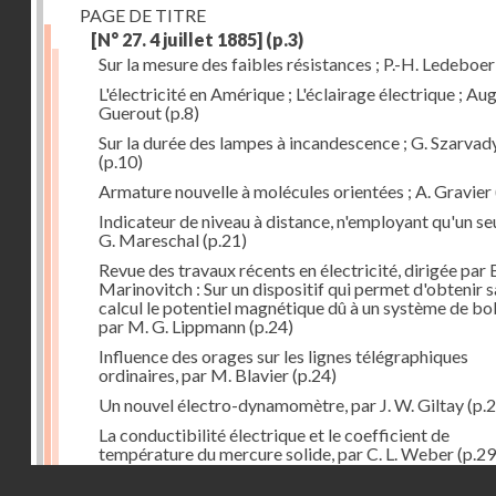
PAGE DE TITRE
[N° 27. 4 juillet 1885]
(p.3)
Sur la mesure des faibles résistances ; P.-H. Ledeboer
L'électricité en Amérique ; L'éclairage électrique ; Aug
Guerout
(p.8)
Sur la durée des lampes à incandescence ; G. Szarvad
(p.10)
Armature nouvelle à molécules orientées ; A. Gravier
Indicateur de niveau à distance, n'employant qu'un seul
G. Mareschal
(p.21)
Revue des travaux récents en électricité, dirigée par 
Marinovitch : Sur un dispositif qui permet d'obtenir 
calcul le potentiel magnétique dû à un système de bo
par M. G. Lippmann
(p.24)
Influence des orages sur les lignes télégraphiques
ordinaires, par M. Blavier
(p.24)
Un nouvel électro-dynamomètre, par J. W. Giltay
(p.2
La conductibilité électrique et le coefficient de
température du mercure solide, par C. L. Weber
(p.29
Droits réservés - CNAM
Correspondances de l'étranger : Allemagne; H. Micha