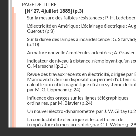
PAGE DE TITRE
[N° 27. 4 juillet 1885]
(p.3)
Sur la mesure des faibles résistances ; P.-H. Ledeboer
L'électricité en Amérique ; L'éclairage électrique ; Aug
Guerout
(p.8)
Sur la durée des lampes à incandescence ; G. Szarvad
(p.10)
Armature nouvelle à molécules orientées ; A. Gravier
Indicateur de niveau à distance, n'employant qu'un seul
G. Mareschal
(p.21)
Revue des travaux récents en électricité, dirigée par 
Marinovitch : Sur un dispositif qui permet d'obtenir 
calcul le potentiel magnétique dû à un système de bo
par M. G. Lippmann
(p.24)
Influence des orages sur les lignes télégraphiques
ordinaires, par M. Blavier
(p.24)
Un nouvel électro-dynamomètre, par J. W. Giltay
(p.2
La conductibilité électrique et le coefficient de
température du mercure solide, par C. L. Weber
(p.29
Droits réservés - CNAM
Correspondances de l'étranger : Allemagne; H. Micha