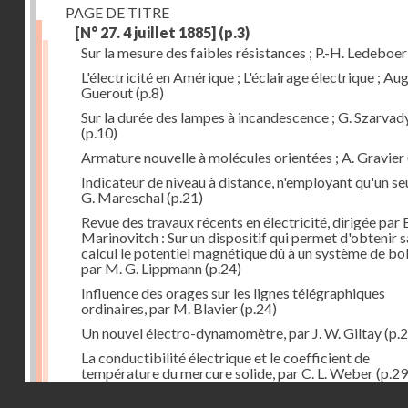
PAGE DE TITRE
[N° 27. 4 juillet 1885]
(p.3)
Sur la mesure des faibles résistances ; P.-H. Ledeboer
L'électricité en Amérique ; L'éclairage électrique ; Aug
Guerout
(p.8)
Sur la durée des lampes à incandescence ; G. Szarvad
(p.10)
Armature nouvelle à molécules orientées ; A. Gravier
Indicateur de niveau à distance, n'employant qu'un seul
G. Mareschal
(p.21)
Revue des travaux récents en électricité, dirigée par 
Marinovitch : Sur un dispositif qui permet d'obtenir 
calcul le potentiel magnétique dû à un système de bo
par M. G. Lippmann
(p.24)
Influence des orages sur les lignes télégraphiques
ordinaires, par M. Blavier
(p.24)
Un nouvel électro-dynamomètre, par J. W. Giltay
(p.2
La conductibilité électrique et le coefficient de
température du mercure solide, par C. L. Weber
(p.29
Droits réservés - CNAM
Correspondances de l'étranger : Allemagne; H. Micha