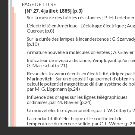
PAGE DE TITRE
[N° 27. 4 juillet 1885]
(p.3)
Sur la mesure des faibles résistances ; P.-H. Ledeboer
L'électricité en Amérique ; L'éclairage électrique ; Aug
Guerout
(p.8)
Sur la durée des lampes à incandescence ; G. Szarvad
(p.10)
Armature nouvelle à molécules orientées ; A. Gravier
Indicateur de niveau à distance, n'employant qu'un seul
G. Mareschal
(p.21)
Revue des travaux récents en électricité, dirigée par 
Marinovitch : Sur un dispositif qui permet d'obtenir 
calcul le potentiel magnétique dû à un système de bo
par M. G. Lippmann
(p.24)
Influence des orages sur les lignes télégraphiques
ordinaires, par M. Blavier
(p.24)
Un nouvel électro-dynamomètre, par J. W. Giltay
(p.2
La conductibilité électrique et le coefficient de
température du mercure solide, par C. L. Weber
(p.29
Droits réservés - CNAM
Correspondances de l'étranger : Allemagne; H. Micha