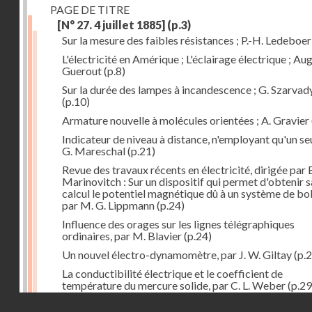
PAGE DE TITRE
[N° 27. 4 juillet 1885]
(p.3)
Sur la mesure des faibles résistances ; P.-H. Ledeboer
L'électricité en Amérique ; L'éclairage électrique ; Aug
Guerout
(p.8)
Sur la durée des lampes à incandescence ; G. Szarvad
(p.10)
Armature nouvelle à molécules orientées ; A. Gravier
Indicateur de niveau à distance, n'employant qu'un seul
G. Mareschal
(p.21)
Revue des travaux récents en électricité, dirigée par 
Marinovitch : Sur un dispositif qui permet d'obtenir 
calcul le potentiel magnétique dû à un système de bo
par M. G. Lippmann
(p.24)
Influence des orages sur les lignes télégraphiques
ordinaires, par M. Blavier
(p.24)
Un nouvel électro-dynamomètre, par J. W. Giltay
(p.2
La conductibilité électrique et le coefficient de
température du mercure solide, par C. L. Weber
(p.29
Droits réservés - CNAM
Correspondances de l'étranger : Allemagne; H. Micha