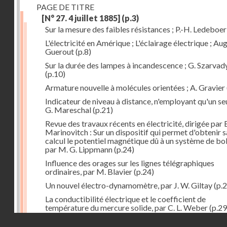
PAGE DE TITRE
[N° 27. 4 juillet 1885]
(p.3)
Sur la mesure des faibles résistances ; P.-H. Ledeboer
L'électricité en Amérique ; L'éclairage électrique ; Aug
Guerout
(p.8)
Sur la durée des lampes à incandescence ; G. Szarvad
(p.10)
Armature nouvelle à molécules orientées ; A. Gravier
Indicateur de niveau à distance, n'employant qu'un seul
G. Mareschal
(p.21)
Revue des travaux récents en électricité, dirigée par 
Marinovitch : Sur un dispositif qui permet d'obtenir 
calcul le potentiel magnétique dû à un système de bo
par M. G. Lippmann
(p.24)
Influence des orages sur les lignes télégraphiques
ordinaires, par M. Blavier
(p.24)
Un nouvel électro-dynamomètre, par J. W. Giltay
(p.2
La conductibilité électrique et le coefficient de
température du mercure solide, par C. L. Weber
(p.29
Droits réservés - CNAM
Correspondances de l'étranger : Allemagne; H. Micha