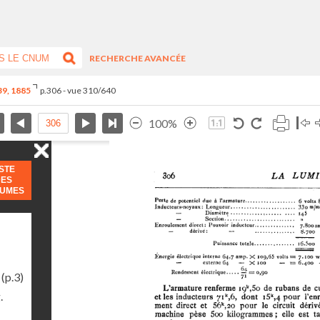
RECHERCHE AVANCÉE
-39, 1885
p.306 - vue 310/640
100%
ISTE
DES
LUMES
(p.3)
.