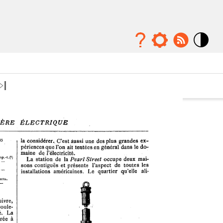
Mode
contraste
élévé