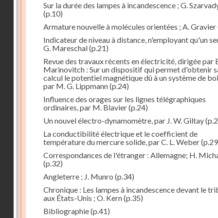
Sur la durée des lampes à incandescence ; G. Szarvad
(p.10)
Armature nouvelle à molécules orientées ; A. Gravier
Indicateur de niveau à distance, n'employant qu'un seul
G. Mareschal
(p.21)
Revue des travaux récents en électricité, dirigée par 
Marinovitch : Sur un dispositif qui permet d'obtenir 
calcul le potentiel magnétique dû à un système de bo
par M. G. Lippmann
(p.24)
Influence des orages sur les lignes télégraphiques
ordinaires, par M. Blavier
(p.24)
Un nouvel électro-dynamomètre, par J. W. Giltay
(p.2
La conductibilité électrique et le coefficient de
température du mercure solide, par C. L. Weber
(p.29
Correspondances de l'étranger : Allemagne; H. Micha
(p.32)
Angleterre ; J. Munro
(p.34)
Chronique : Les lampes à incandescence devant le tri
aux États-Unis ; O. Kern
(p.35)
Bibliographie
(p.41)