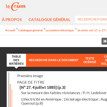
À PROPOS
CATALOGUE GÉNÉRAL
Accueil
Catalogue général
La Lumière électrique
1e série, vol. 17, n. 27
TABLE
L
TEXTE
DES
RECHERCHE DANS LE DOCUMENT
OCÉRISÉ
MATIÈRES
VO
Première image
PAGE DE TITRE
[N° 27. 4 juillet 1885]
(p.3)
Sur la mesure des faibles résistances ; P.-H. Ledeboer
L'électricité en Amérique ; L'éclairage électrique ; Aug
Guerout
(p.8)