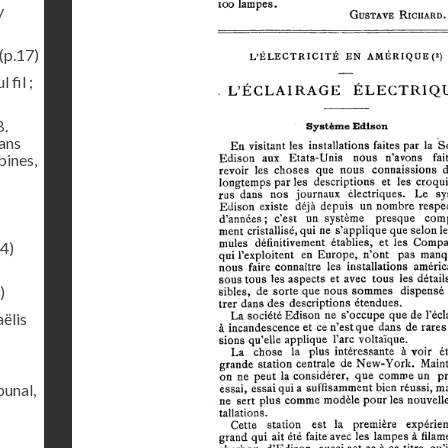
y
(p.17)
 fil ;
B.
sans
bines,
4)
)
ëlis
bunal,