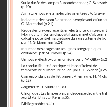
Sur la durée des lampes à incandescence ; G. Szarvad
(p.10)
Armature nouvelle à molécules orientées ; A. Gravier
Indicateur de niveau à distance, n'employant qu'un seul
G. Mareschal
(p.21)
Revue des travaux récents en électricité, dirigée par 
Marinovitch : Sur un dispositif qui permet d'obtenir 
calcul le potentiel magnétique dû à un système de bo
par M. G. Lippmann
(p.24)
Influence des orages sur les lignes télégraphiques
ordinaires, par M. Blavier
(p.24)
Un nouvel électro-dynamomètre, par J. W. Giltay
(p.2
La conductibilité électrique et le coefficient de
température du mercure solide, par C. L. Weber
(p.29
Correspondances de l'étranger : Allemagne; H. Micha
(p.32)
Angleterre ; J. Munro
(p.34)
Chronique : Les lampes à incandescence devant le tri
aux États-Unis ; O. Kern
(p.35)
Bibliographie
(p.41)