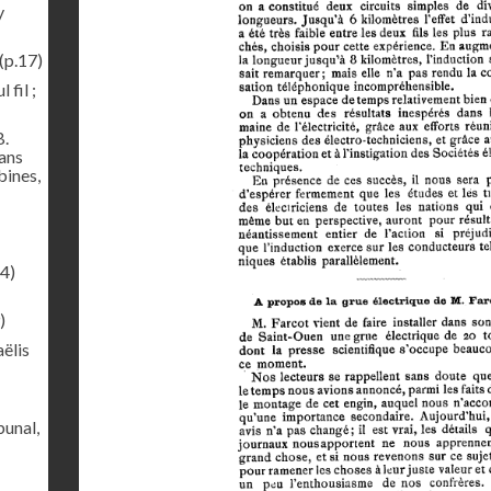
y
(p.17)
 fil ;
B.
sans
bines,
4)
)
ëlis
bunal,