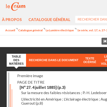
À PROPOS
CATALOGUE GÉNÉRAL
Accueil
Catalogue général
La Lumière électrique
1e série, vol. 17, n. 27
TABLE
L
TEXTE
DES
RECHERCHE DANS LE DOCUMENT
OCÉRISÉ
MATIÈRES
VO
Première image
PAGE DE TITRE
[N° 27. 4 juillet 1885]
(p.3)
Sur la mesure des faibles résistances ; P.-H. Ledeboer
L'électricité en Amérique ; L'éclairage électrique ; Aug
Guerout
(p.8)