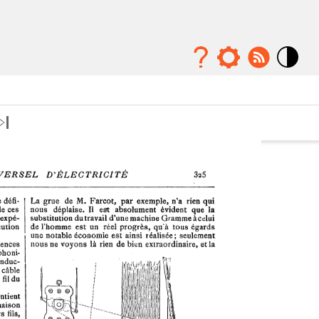
Mode
contraste
élévé