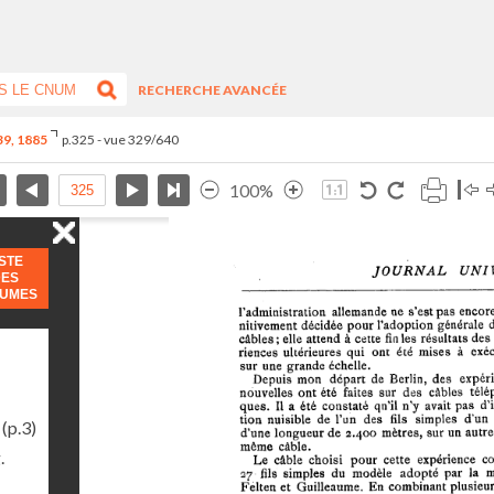
RECHERCHE AVANCÉE
-39, 1885
p.325 - vue 329/640
100%
ISTE
DES
LUMES
(p.3)
.