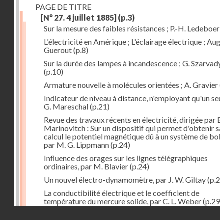
PAGE DE TITRE
[N° 27. 4 juillet 1885]
(p.3)
Sur la mesure des faibles résistances ; P.-H. Ledeboer
L'électricité en Amérique ; L'éclairage électrique ; Aug
Guerout
(p.8)
Sur la durée des lampes à incandescence ; G. Szarvad
(p.10)
Armature nouvelle à molécules orientées ; A. Gravier
Indicateur de niveau à distance, n'employant qu'un seul
G. Mareschal
(p.21)
Revue des travaux récents en électricité, dirigée par 
Marinovitch : Sur un dispositif qui permet d'obtenir 
calcul le potentiel magnétique dû à un système de bo
par M. G. Lippmann
(p.24)
Influence des orages sur les lignes télégraphiques
ordinaires, par M. Blavier
(p.24)
Un nouvel électro-dynamomètre, par J. W. Giltay
(p.2
La conductibilité électrique et le coefficient de
température du mercure solide, par C. L. Weber
(p.29
Droits réservés - CNAM
Correspondances de l'étranger : Allemagne; H. Micha