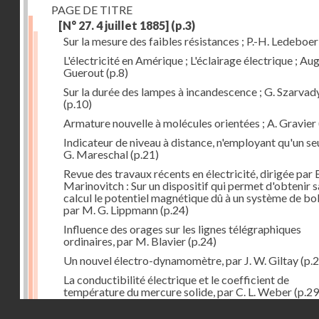
PAGE DE TITRE
[N° 27. 4 juillet 1885]
(p.3)
Sur la mesure des faibles résistances ; P.-H. Ledeboer
L'électricité en Amérique ; L'éclairage électrique ; Aug
Guerout
(p.8)
Sur la durée des lampes à incandescence ; G. Szarvad
(p.10)
Armature nouvelle à molécules orientées ; A. Gravier
Indicateur de niveau à distance, n'employant qu'un seul
G. Mareschal
(p.21)
Revue des travaux récents en électricité, dirigée par 
Marinovitch : Sur un dispositif qui permet d'obtenir 
calcul le potentiel magnétique dû à un système de bo
par M. G. Lippmann
(p.24)
Influence des orages sur les lignes télégraphiques
ordinaires, par M. Blavier
(p.24)
Un nouvel électro-dynamomètre, par J. W. Giltay
(p.2
La conductibilité électrique et le coefficient de
température du mercure solide, par C. L. Weber
(p.29
Droits réservés - CNAM
Correspondances de l'étranger : Allemagne; H. Micha