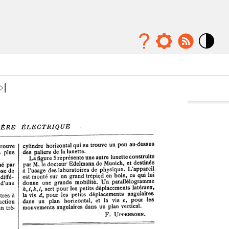
Mode
contraste
élévé