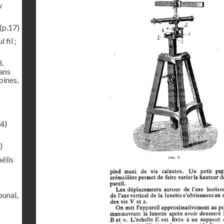
y
(p.17)
 fil ;
B.
sans
bines,
4)
)
ëlis
bunal,