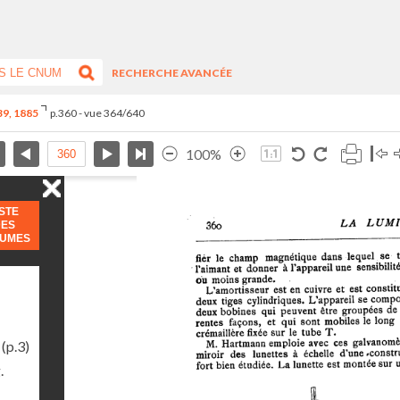
RECHERCHE AVANCÉE
-39, 1885
p.360 - vue 364/640
100%
ISTE
DES
LUMES
(p.3)
.