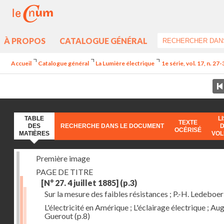
À PROPOS
CATALOGUE GÉNÉRAL
Accueil
Catalogue général
La Lumière électrique
1e série, vol. 17, n. 27
TABLE
L
TEXTE
DES
RECHERCHE DANS LE DOCUMENT
OCÉRISÉ
MATIÈRES
VO
Première image
PAGE DE TITRE
[N° 27. 4 juillet 1885]
(p.3)
Sur la mesure des faibles résistances ; P.-H. Ledeboer
L'électricité en Amérique ; L'éclairage électrique ; Aug
Guerout
(p.8)