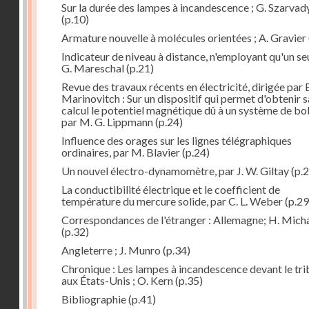
Sur la durée des lampes à incandescence ; G. Szarvad
(p.10)
Armature nouvelle à molécules orientées ; A. Gravier
Indicateur de niveau à distance, n'employant qu'un seul
G. Mareschal
(p.21)
Revue des travaux récents en électricité, dirigée par 
Marinovitch : Sur un dispositif qui permet d'obtenir 
calcul le potentiel magnétique dû à un système de bo
par M. G. Lippmann
(p.24)
Influence des orages sur les lignes télégraphiques
ordinaires, par M. Blavier
(p.24)
Un nouvel électro-dynamomètre, par J. W. Giltay
(p.2
La conductibilité électrique et le coefficient de
température du mercure solide, par C. L. Weber
(p.29
Correspondances de l'étranger : Allemagne; H. Micha
(p.32)
Angleterre ; J. Munro
(p.34)
Chronique : Les lampes à incandescence devant le tri
aux États-Unis ; O. Kern
(p.35)
Bibliographie
(p.41)