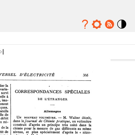
Mode
contraste
élévé