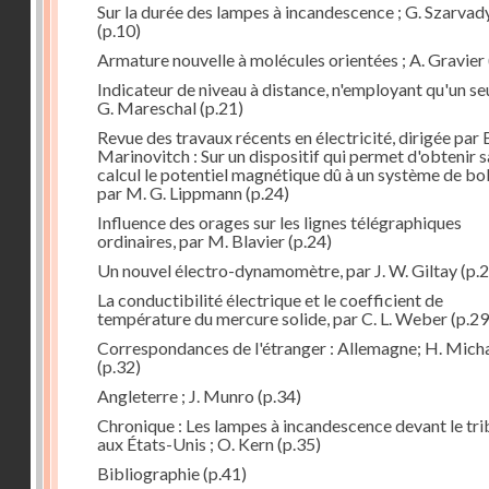
Sur la durée des lampes à incandescence ; G. Szarvad
(p.10)
Armature nouvelle à molécules orientées ; A. Gravier
Indicateur de niveau à distance, n'employant qu'un seul
G. Mareschal
(p.21)
Revue des travaux récents en électricité, dirigée par 
Marinovitch : Sur un dispositif qui permet d'obtenir 
calcul le potentiel magnétique dû à un système de bo
par M. G. Lippmann
(p.24)
Influence des orages sur les lignes télégraphiques
ordinaires, par M. Blavier
(p.24)
Un nouvel électro-dynamomètre, par J. W. Giltay
(p.2
La conductibilité électrique et le coefficient de
température du mercure solide, par C. L. Weber
(p.29
Correspondances de l'étranger : Allemagne; H. Micha
(p.32)
Angleterre ; J. Munro
(p.34)
Chronique : Les lampes à incandescence devant le tri
aux États-Unis ; O. Kern
(p.35)
Bibliographie
(p.41)