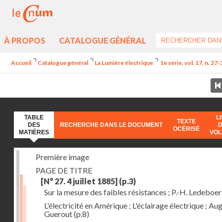
À PROPOS
CATALOGUE GÉNÉRAL
Accueil
Catalogue général
La Lumière électrique
1e série, vol. 17, n. 27
TABLE
L
TEXTE
DES
RECHERCHE DANS LE DOCUMENT
OCÉRISÉ
MATIÈRES
VO
Première image
PAGE DE TITRE
[N° 27. 4 juillet 1885]
(p.3)
Sur la mesure des faibles résistances ; P.-H. Ledeboer
L'électricité en Amérique ; L'éclairage électrique ; Aug
Guerout
(p.8)