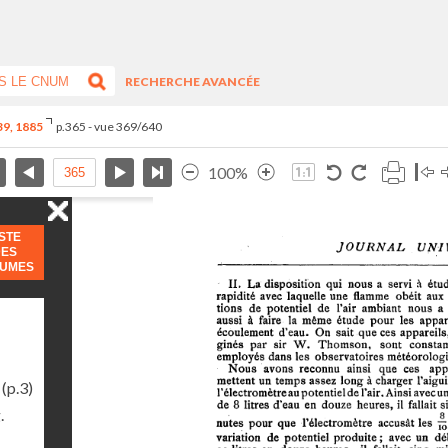
RECHERCHE AVANCÉE
-39, 1885
p.365 - vue 369/640
100%
ISTE
DES
LUMES
(p.3)
.