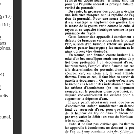
y
(p.17)
 fil ;
B.
sans
bines,
4)
)
ëlis
bunal,