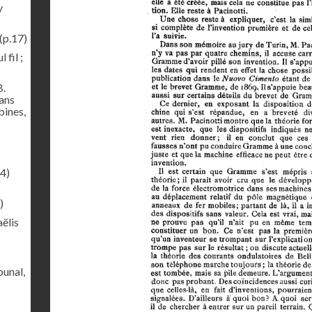
y
(p.17)
 fil ;
B.
sans
bines,
4)
)
ëlis
bunal,