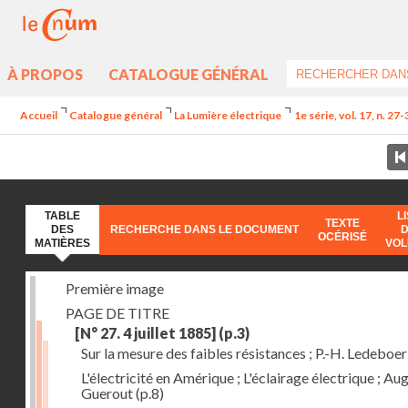
À PROPOS
CATALOGUE GÉNÉRAL
Accueil
Catalogue général
La Lumière électrique
1e série, vol. 17, n. 27
TABLE
L
TEXTE
DES
RECHERCHE DANS LE DOCUMENT
OCÉRISÉ
MATIÈRES
VO
Première image
PAGE DE TITRE
[N° 27. 4 juillet 1885]
(p.3)
Sur la mesure des faibles résistances ; P.-H. Ledeboer
L'électricité en Amérique ; L'éclairage électrique ; Aug
Guerout
(p.8)