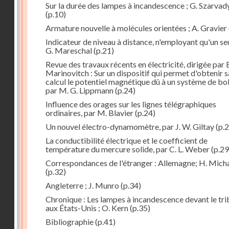
Sur la durée des lampes à incandescence ; G. Szarvad
(p.10)
Armature nouvelle à molécules orientées ; A. Gravier
Indicateur de niveau à distance, n'employant qu'un seul
G. Mareschal
(p.21)
Revue des travaux récents en électricité, dirigée par 
Marinovitch : Sur un dispositif qui permet d'obtenir 
calcul le potentiel magnétique dû à un système de bo
par M. G. Lippmann
(p.24)
Influence des orages sur les lignes télégraphiques
ordinaires, par M. Blavier
(p.24)
Un nouvel électro-dynamomètre, par J. W. Giltay
(p.2
La conductibilité électrique et le coefficient de
température du mercure solide, par C. L. Weber
(p.29
Correspondances de l'étranger : Allemagne; H. Micha
(p.32)
Angleterre ; J. Munro
(p.34)
Chronique : Les lampes à incandescence devant le tri
aux États-Unis ; O. Kern
(p.35)
Bibliographie
(p.41)