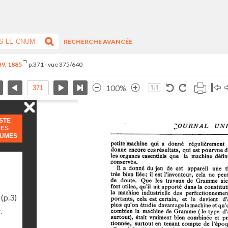
RECHERCHE AVANCÉE
-39, 1885
p.371 - vue 375/640
100%
ISTE
DES
LUMES
(p.3)
.