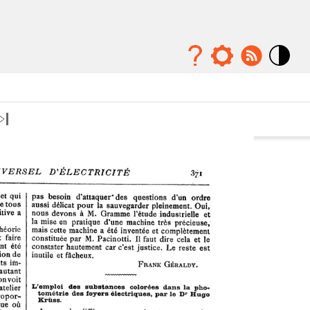
Mode
contraste
élévé