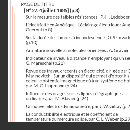
PAGE DE TITRE
[N° 27. 4 juillet 1885]
(p.3)
Sur la mesure des faibles résistances ; P.-H. Ledeboer
L'électricité en Amérique ; L'éclairage électrique ; Aug
Guerout
(p.8)
Sur la durée des lampes à incandescence ; G. Szarvad
(p.10)
Armature nouvelle à molécules orientées ; A. Gravier
Indicateur de niveau à distance, n'employant qu'un seul
G. Mareschal
(p.21)
Revue des travaux récents en électricité, dirigée par 
Marinovitch : Sur un dispositif qui permet d'obtenir 
calcul le potentiel magnétique dû à un système de bo
par M. G. Lippmann
(p.24)
Influence des orages sur les lignes télégraphiques
ordinaires, par M. Blavier
(p.24)
Un nouvel électro-dynamomètre, par J. W. Giltay
(p.2
La conductibilité électrique et le coefficient de
température du mercure solide, par C. L. Weber
(p.29
Droits réservés - CNAM
Correspondances de l'étranger : Allemagne; H. Micha