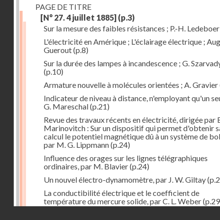
PAGE DE TITRE
[N° 27. 4 juillet 1885]
(p.3)
Sur la mesure des faibles résistances ; P.-H. Ledeboer
L'électricité en Amérique ; L'éclairage électrique ; Aug
Guerout
(p.8)
Sur la durée des lampes à incandescence ; G. Szarvad
(p.10)
Armature nouvelle à molécules orientées ; A. Gravier
Indicateur de niveau à distance, n'employant qu'un seul
G. Mareschal
(p.21)
Revue des travaux récents en électricité, dirigée par 
Marinovitch : Sur un dispositif qui permet d'obtenir 
calcul le potentiel magnétique dû à un système de bo
par M. G. Lippmann
(p.24)
Influence des orages sur les lignes télégraphiques
ordinaires, par M. Blavier
(p.24)
Un nouvel électro-dynamomètre, par J. W. Giltay
(p.2
La conductibilité électrique et le coefficient de
température du mercure solide, par C. L. Weber
(p.29
Droits réservés - CNAM
Correspondances de l'étranger : Allemagne; H. Micha