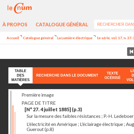
À PROPOS
CATALOGUE GÉNÉRAL
Accueil
Catalogue général
La Lumière électrique
1e série, vol. 17, n. 27
TABLE
L
TEXTE
DES
RECHERCHE DANS LE DOCUMENT
OCÉRISÉ
MATIÈRES
VO
Première image
PAGE DE TITRE
[N° 27. 4 juillet 1885]
(p.3)
Sur la mesure des faibles résistances ; P.-H. Ledeboer
L'électricité en Amérique ; L'éclairage électrique ; Aug
Guerout
(p.8)