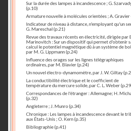
Sur la durée des lampes à incandescence ; G. Szarvad
(p.10)
Armature nouvelle à molécules orientées ; A. Gravier
Indicateur de niveau à distance, n'employant qu'un seul
G. Mareschal
(p.21)
Revue des travaux récents en électricité, dirigée par 
Marinovitch : Sur un dispositif qui permet d'obtenir 
calcul le potentiel magnétique dû à un système de bo
par M. G. Lippmann
(p.24)
Influence des orages sur les lignes télégraphiques
ordinaires, par M. Blavier
(p.24)
Un nouvel électro-dynamomètre, par J. W. Giltay
(p.2
La conductibilité électrique et le coefficient de
température du mercure solide, par C. L. Weber
(p.29
Correspondances de l'étranger : Allemagne; H. Micha
(p.32)
Angleterre ; J. Munro
(p.34)
Chronique : Les lampes à incandescence devant le tri
aux États-Unis ; O. Kern
(p.35)
Bibliographie
(p.41)