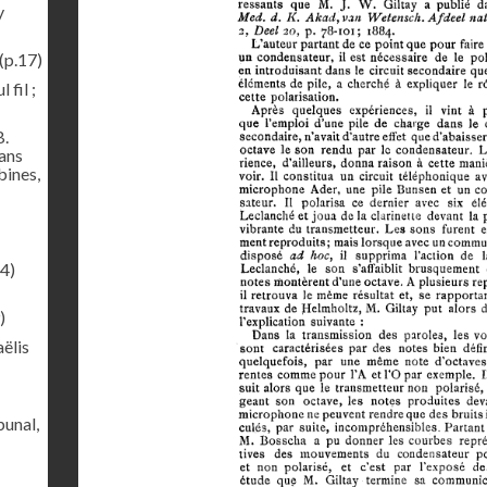
y
(p.17)
 fil ;
B.
sans
bines,
4)
)
ëlis
bunal,