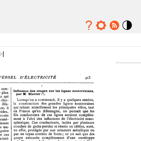
Mode
contraste
élévé