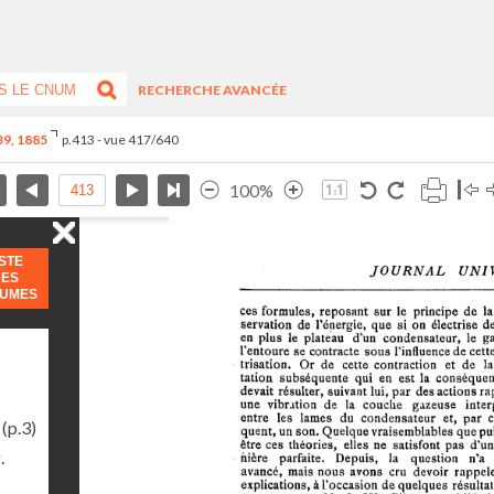
RECHERCHE AVANCÉE
-39, 1885
p.413 - vue 417/640
100%
ISTE
DES
LUMES
(p.3)
.