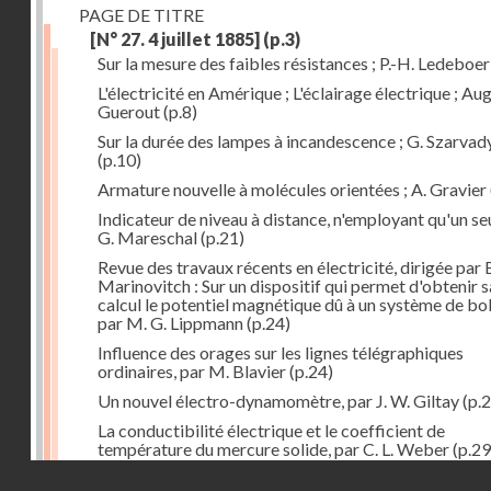
PAGE DE TITRE
[N° 27. 4 juillet 1885]
(p.3)
Sur la mesure des faibles résistances ; P.-H. Ledeboer
L'électricité en Amérique ; L'éclairage électrique ; Aug
Guerout
(p.8)
Sur la durée des lampes à incandescence ; G. Szarvad
(p.10)
Armature nouvelle à molécules orientées ; A. Gravier
Indicateur de niveau à distance, n'employant qu'un seul
G. Mareschal
(p.21)
Revue des travaux récents en électricité, dirigée par 
Marinovitch : Sur un dispositif qui permet d'obtenir 
calcul le potentiel magnétique dû à un système de bo
par M. G. Lippmann
(p.24)
Influence des orages sur les lignes télégraphiques
ordinaires, par M. Blavier
(p.24)
Un nouvel électro-dynamomètre, par J. W. Giltay
(p.2
La conductibilité électrique et le coefficient de
température du mercure solide, par C. L. Weber
(p.29
Droits réservés - CNAM
Correspondances de l'étranger : Allemagne; H. Micha