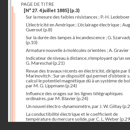
PAGE DE TITRE
[N° 27. 4 juillet 1885]
(p.3)
Sur la mesure des faibles résistances ; P.-H. Ledeboer
L'électricité en Amérique ; L'éclairage électrique ; Aug
Guerout
(p.8)
Sur la durée des lampes à incandescence ; G. Szarvad
(p.10)
Armature nouvelle à molécules orientées ; A. Gravier
Indicateur de niveau à distance, n'employant qu'un seul
G. Mareschal
(p.21)
Revue des travaux récents en électricité, dirigée par 
Marinovitch : Sur un dispositif qui permet d'obtenir 
calcul le potentiel magnétique dû à un système de bo
par M. G. Lippmann
(p.24)
Influence des orages sur les lignes télégraphiques
ordinaires, par M. Blavier
(p.24)
Un nouvel électro-dynamomètre, par J. W. Giltay
(p.2
La conductibilité électrique et le coefficient de
température du mercure solide, par C. L. Weber
(p.29
Droits réservés - CNAM
Correspondances de l'étranger : Allemagne; H. Micha