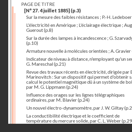
PAGE DE TITRE
[N° 27. 4 juillet 1885]
(p.3)
Sur la mesure des faibles résistances ; P.-H. Ledeboer
L'électricité en Amérique ; L'éclairage électrique ; Aug
Guerout
(p.8)
Sur la durée des lampes à incandescence ; G. Szarvad
(p.10)
Armature nouvelle à molécules orientées ; A. Gravier
Indicateur de niveau à distance, n'employant qu'un seul
G. Mareschal
(p.21)
Revue des travaux récents en électricité, dirigée par 
Marinovitch : Sur un dispositif qui permet d'obtenir 
calcul le potentiel magnétique dû à un système de bo
par M. G. Lippmann
(p.24)
Influence des orages sur les lignes télégraphiques
ordinaires, par M. Blavier
(p.24)
Un nouvel électro-dynamomètre, par J. W. Giltay
(p.2
La conductibilité électrique et le coefficient de
température du mercure solide, par C. L. Weber
(p.29
Droits réservés - CNAM
Correspondances de l'étranger : Allemagne; H. Micha