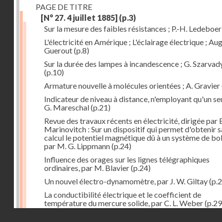
PAGE DE TITRE
[N° 27. 4 juillet 1885]
(p.3)
Sur la mesure des faibles résistances ; P.-H. Ledeboer
L'électricité en Amérique ; L'éclairage électrique ; Aug
Guerout
(p.8)
Sur la durée des lampes à incandescence ; G. Szarvad
(p.10)
Armature nouvelle à molécules orientées ; A. Gravier
Indicateur de niveau à distance, n'employant qu'un seul
G. Mareschal
(p.21)
Revue des travaux récents en électricité, dirigée par 
Marinovitch : Sur un dispositif qui permet d'obtenir 
calcul le potentiel magnétique dû à un système de bo
par M. G. Lippmann
(p.24)
Influence des orages sur les lignes télégraphiques
ordinaires, par M. Blavier
(p.24)
Un nouvel électro-dynamomètre, par J. W. Giltay
(p.2
La conductibilité électrique et le coefficient de
température du mercure solide, par C. L. Weber
(p.29
Droits réservés - CNAM
Correspondances de l'étranger : Allemagne; H. Micha