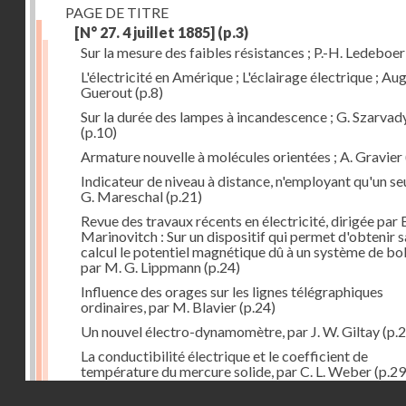
PAGE DE TITRE
[N° 27. 4 juillet 1885]
(p.3)
Sur la mesure des faibles résistances ; P.-H. Ledeboer
L'électricité en Amérique ; L'éclairage électrique ; Aug
Guerout
(p.8)
Sur la durée des lampes à incandescence ; G. Szarvad
(p.10)
Armature nouvelle à molécules orientées ; A. Gravier
Indicateur de niveau à distance, n'employant qu'un seul
G. Mareschal
(p.21)
Revue des travaux récents en électricité, dirigée par 
Marinovitch : Sur un dispositif qui permet d'obtenir 
calcul le potentiel magnétique dû à un système de bo
par M. G. Lippmann
(p.24)
Influence des orages sur les lignes télégraphiques
ordinaires, par M. Blavier
(p.24)
Un nouvel électro-dynamomètre, par J. W. Giltay
(p.2
La conductibilité électrique et le coefficient de
température du mercure solide, par C. L. Weber
(p.29
Droits réservés - CNAM
Correspondances de l'étranger : Allemagne; H. Micha