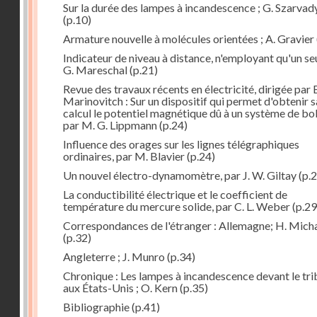
Sur la durée des lampes à incandescence ; G. Szarvad
(p.10)
Armature nouvelle à molécules orientées ; A. Gravier
Indicateur de niveau à distance, n'employant qu'un seul
G. Mareschal
(p.21)
Revue des travaux récents en électricité, dirigée par 
Marinovitch : Sur un dispositif qui permet d'obtenir 
calcul le potentiel magnétique dû à un système de bo
par M. G. Lippmann
(p.24)
Influence des orages sur les lignes télégraphiques
ordinaires, par M. Blavier
(p.24)
Un nouvel électro-dynamomètre, par J. W. Giltay
(p.2
La conductibilité électrique et le coefficient de
température du mercure solide, par C. L. Weber
(p.29
Correspondances de l'étranger : Allemagne; H. Micha
(p.32)
Angleterre ; J. Munro
(p.34)
Chronique : Les lampes à incandescence devant le tri
aux États-Unis ; O. Kern
(p.35)
Bibliographie
(p.41)