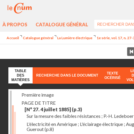
À PROPOS
CATALOGUE GÉNÉRAL
Accueil
Catalogue général
La Lumière électrique
1e série, vol. 17, n. 27
TABLE
L
TEXTE
DES
RECHERCHE DANS LE DOCUMENT
OCÉRISÉ
MATIÈRES
VO
Première image
PAGE DE TITRE
[N° 27. 4 juillet 1885]
(p.3)
Sur la mesure des faibles résistances ; P.-H. Ledeboer
L'électricité en Amérique ; L'éclairage électrique ; Aug
Guerout
(p.8)