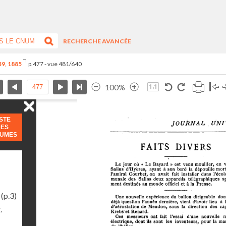
RECHERCHE AVANCÉE
-39, 1885
p.477 - vue 481/640
100%
ISTE
DES
LUMES
(p.3)
.