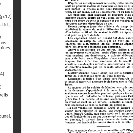
y
(p.17)
 fil ;
B.
sans
bines,
4)
)
ëlis
bunal,