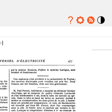
Mode
contraste
élévé